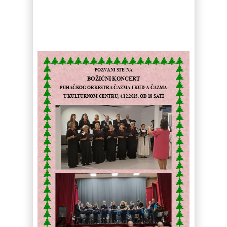
POZVANI S
TE NA
BOŽIĆNI KONCERT
PUHAČK
OG
ORKEST
RA
ČAZMA I KUD
-
A
ČAZMA
U
KULTURN
OM
CENT
R
U
, 4.12.2025.
OD
18 SATI