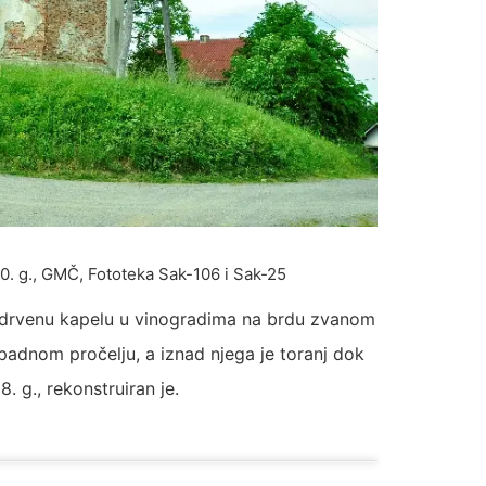
10. g., GMČ, Fototeka Sak-106 i Sak-25
u drvenu kapelu u vinogradima na brdu zvanom
apadnom pročelju, a iznad njega je toranj dok
. g., rekonstruiran je.