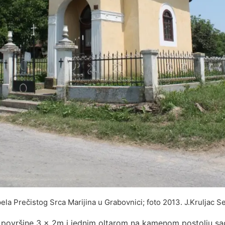
ela Prečistog Srca Marijina u Grabovnici; foto 2013. J.Kruljac S
ci površine 3 x 2m i jednim oltarom na kamenom postolju s