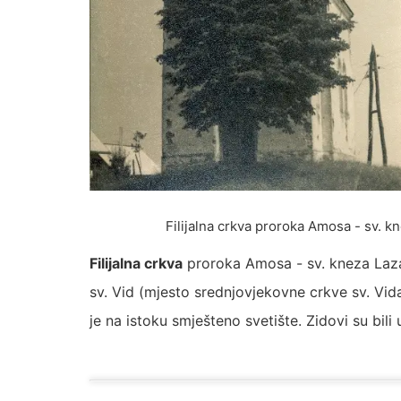
Filijalna crkva proroka Amosa - sv. k
Filijalna crkva
proroka Amosa - sv. kneza Laza
sv. Vid (mjesto srednjovjekovne crkve sv. Vid
je na istoku smješteno svetište. Zidovi su bili