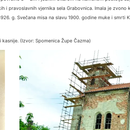
h i pravoslavnih vjernika sela Grabovnica. Imala je zvono ko
 1926. g. Svečana misa na slavu 1900. godine muke i smrti K
 i kasnije. (Izvor: Spomenica Župe Čazma)