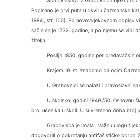
Stanovništvo iz Grabovnice bježi pred 
Popisano je prvi puta u okviru čazmanske kat
1984., str. 100). Po novovvjekovnom popisu vid
sačinjen je 1732. godine, a po njemu se vidi d
žitelja.
Poslije 1850. godine pet predavačkih o
Krajem 19. st. znademo da osim Čazme s
U Grabovnici se nalazi i pravoslavni s
U školskoj godini 1949./50. Osnovnu š
broj učenika u školi. U suvremeno doba broj j
Grabovnica je imala i važnu ulogu tijeko
dogovorili o pokretanju antifašističke borbe