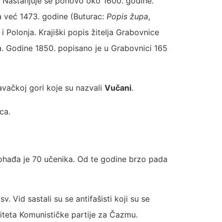
. Nastanjuje se ponovo oko 1600. godine.
a već 1473. godine (Buturac:
Popis župa
,
i Polonja. Krajiški popis žitelja Grabovnice
na. Godine 1850. popisano je u Grabovnici 165
avačkoj gori koje su nazvali
Vučani
.
ca.
pohađa je 70 učenika. Od te godine brzo pada
. Vid sastali su se antifašisti koji su se
iteta Komunističke partije za Čazmu.