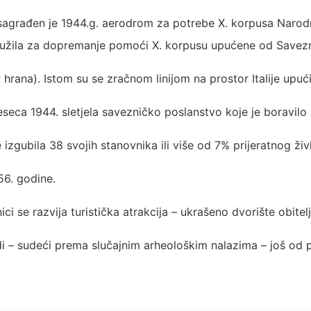
agrađen je 1944.g. aerodrom za potrebe X. korpusa Narodn
lužila za dopremanje pomoći X. korpusu upućene od Savezn
 hrana). Istom su se zračnom linijom na prostor Italije upućiv
mjeseca 1944. sletjela savezničko poslanstvo koje je borav
 izgubila 38 svojih stanovnika ili više od 7% prijeratnog živl
6. godine.
se razvija turistička atrakcija – ukrašeno dvorište obitelji
di – sudeći prema slučajnim arheološkim nalazima – još od p