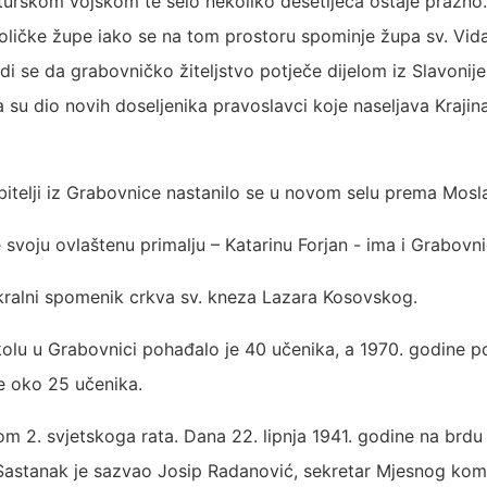
turskom vojskom te selo nekoliko desetljeća ostaje prazno
oličke župe iako se na tom prostoru spominje župa sv. Vid
i se da grabovničko žiteljstvo potječe dijelom iz Slavonije 
a su dio novih doseljenika pravoslavci koje naseljava Kraji
bitelji iz Grabovnice nastanilo se u novom selu prema Mosl
voju ovlaštenu primalju – Katarinu Forjan - ima i Grabovni
akralni spomenik crkva sv. kneza Lazara Kosovskog.
kolu u Grabovnici pohađalo je 40 učenika, a 1970. godine 
e oko 25 učenika.
m 2. svjetskoga rata. Dana 22. lipnja 1941. godine na brdu sv
. Sastanak je sazvao Josip Radanović, sekretar Mjesnog kom