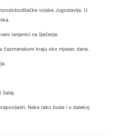
ooslobodilačke vojske Jugoslavije. U
ika.
ani ranjenici na liječenje.
ilo u čazmanskom kraju oko mjesec dana.
ja.
 Salaj.
rapovijesti. Neka tako bude i u dalekoj