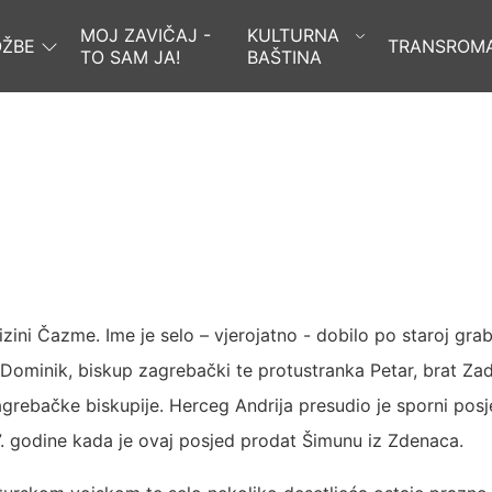
MOJ ZAVIČAJ -
KULTURNA
OŽBE
TRANSROM
TO SAM JA!
BAŠTINA
zini Čazme. Ime je selo – vjerojatno - dobilo po staroj gra
Dominik, biskup zagrebački te protustranka Petar, brat Za
grebačke biskupije. Herceg Andrija presudio je sporni pos
. godine kada je ovaj posjed prodat Šimunu iz Zdenaca.