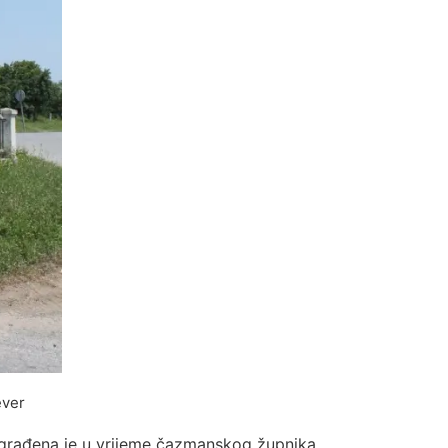
ever
agrađena je u vrijeme čazmanskog župnika