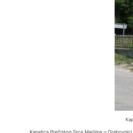
Kap
Kapelica Prečistog Srca Marijina u Grabovni