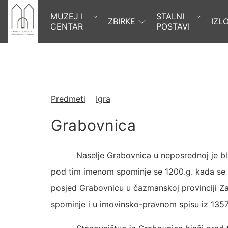
MUZEJ I
STALNI
ZBIRKE
IZL
CENTAR
POSTAVI
Predmeti
Igra
Grabovnica
Naselje Grabovnica u neposrednoj je bli
pod tim imenom spominje se 1200.g. kada se 
posjed Grabovnicu u čazmanskoj provinciji Za
spominje i u imovinsko-pravnom spisu iz 1357