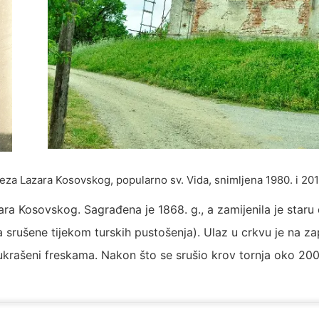
neza Lazara Kosovskog, popularno sv. Vida, snimljena 1980. i 20
ra Kosovskog. Sagrađena je 1868. g., a zamijenila je star
a srušene tijekom turskih pustošenja). Ulaz u crkvu je na z
 ukrašeni freskama. Nakon što se srušio krov tornja oko 2008