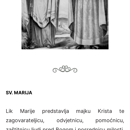
SV. MARIJA
Lik Marije predstavlja majku Krista te
zagovarateljicu, odvjetnicu, pomoćnicu,
zaštitnicu ljudi pred Bogom i posrednicu milosti.