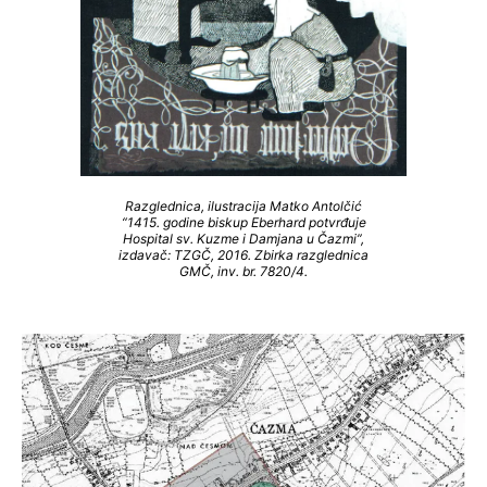
Razglednica, ilustracija Matko Antolčić
“1415. godine biskup Eberhard potvrđuje
Hospital sv. Kuzme i Damjana u Čazmi”,
izdavač: TZGČ, 2016. Zbirka razglednica
GMČ, inv. br. 7820/4.