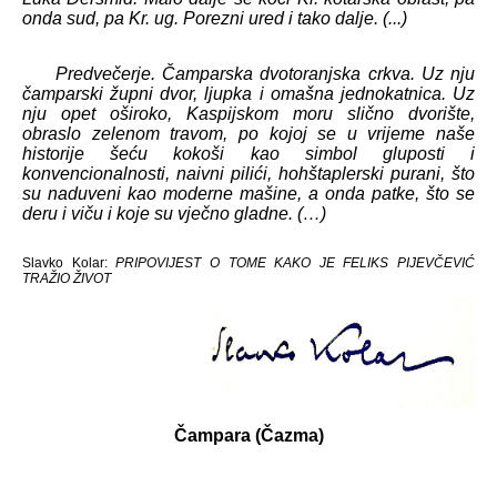
onda sud, pa Kr. ug. Porezni ured i tako dalje. (...)
Predvečerje. Čamparska dvotoranjska crkva. Uz nju
čamparski župni dvor, ljupka i omašna jednokatnica. Uz
nju opet oširoko, Kaspijskom moru slično dvorište,
obraslo zelenom travom, po kojoj se u vrijeme naše
historije šeću kokoši kao simbol gluposti i
konvencionalnosti, naivni pilići, hohštaplerski purani, što
su naduveni kao moderne mašine, a onda patke, što se
deru i viču i koje su vječno gladne. (…)
Slavko Kolar:
PRIPOVIJEST O TOME KAKO JE FELIKS PIJEVČEVIĆ
TRAŽIO ŽIVOT
Čampara
(Čazma)