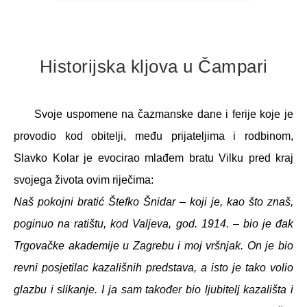
Historijska kljova u Čampari
Svoje uspomene na čazmanske dane i ferije koje je
provodio kod obitelji, među prijateljima i rodbinom,
Slavko Kolar je evocirao mlađem bratu Vilku pred kraj
svojega života ovim riječima:
Naš pokojni bratić Štefko Šnidar – koji je, kao što znaš,
poginuo na ratištu, kod Valjeva, god. 1914. – bio je đak
Trgovačke akademije u Zagrebu i moj vršnjak. On je bio
revni posjetilac kazališnih predstava, a isto je tako volio
glazbu i slikanje. I ja sam također bio ljubitelj kazališta i