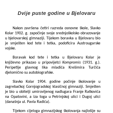
Dvije puste godine u Bjelovaru
Nakon završena četiri razreda osnovne škole, Slavko
Kolar 1902. g. započinje svoje srednjoškolsko obrazovanje
u bjelovarskoj gimnaziji. Tijekom boravka u Bjelovaru bio
je smješten kod tete i tetka, podoficira Austrougarske
vojske.
Boravak kod tete i tetka u Bjelovaru Kolar je
književno prikazao u pripovijetci
Kompromis
(1931. g.).
Peripetije glavnog lika mladića Krešimira Turčića
djelomično su autobiografske.
Slavko Kolar 1904. godine počinje školovanje u
zagrebačkoj Gornjogradskoj klasičnoj gimnaziji. Smješten
je bio u obitelji umirovljenog nadlugara Franje Ratkovića
na Opatovini, a iza toga u Petrinjskoj ulici i Dugoj ulici
(današnja ul. Pavla Radića).
Tijekom cijeloga gimnazijskog školovanja najlošije su