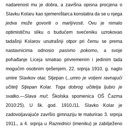
nadarenost mu je
dobra
, a završna opisna procjena o
Slavku Kolaru kao sjemeništarca konstatira da se u njega
jedva može govoriti o marljivosti
. Ovu je nimalo
optimističnu sliku o budućem svećeniku uzrokovao
tadašnji Kolarov unutrašnji otpor pri čemu se prema
nastavnicima odnosio
pasivno pokorno
, a svoje
pohađanje Liceja smatrao privremenim i jedinim tada
mogućim osobnim rješenjem. 22. srpnja 1910. g. naglo
umire Slavkov otac Stjepan (
...umro je voljeni ravnajući
učitelj Stjepan Kolar. Toga dobrog učitelja ljubio je
svatko.—Slava mu!
; Školska spomenica OŠ Čazma
2010:25). U šk. god. 1910./11. Slavko Kolar je
zadovoljavajuće završio gimnaziju te maturirao 3. srpnja
1911., a 4. srpnja u
Razrednici
(imeniku) je zabilježeno