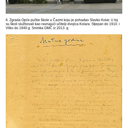
6. Zgrada Opće pučke škole u Čazmi koju je pohađao Slavko Kolar. U toj
su školi službovali kao ravnajući učitelji dvojica Kolara: Stjepan do 1910. i
Vilko do 1940.g. Snimka GMČ iz 2013. g.