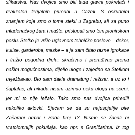
slikarstva. Nas dvojica smo bili tada glavni pokretači i
realizatori ferijalnih priredbi u Čazmi. S oskudnim
znanjem koje smo o tome stekli u Zagrebu, ali sa puno
mladenačkog žara i mašte, pristupali smo tom pionirskom
poslu. Štefko je vršio uglavnom tehničke poslove – dekor,
kulise, garderoba, maske – a ja sam čitao razne igrokaze
i tražio pogodna djela; skraćivao i prerađivao prema
našim mogućnostima, dijelio uloge i zajedno sa Štefkom
uvježbavao. Bio sam dakle dramaturg i režiser, a uz to i
šaptalac, ali nikada nisam uzimao neku ulogu na sceni,
jer mi to nije ležalo. Tako smo nas dvojica priredili
nekoliko aktovki. Sjećam se da su najuspjelije bile
Začarani ormar i Soba broj 13. Nismo se žacali ni
vratolomnijih pokušaja, kao npr. s Graničarima. Iz tog