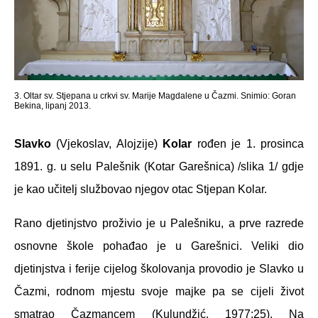
3. Oltar sv. Stjepana u crkvi sv. Marije Magdalene u Čazmi. Snimio: Goran
Bekina, lipanj 2013.
Slavko
(Vjekoslav, Alojzije)
Kolar
rođen je 1. prosinca
1891. g. u selu Palešnik (Kotar Garešnica) /slika 1/ gdje
je kao učitelj službovao njegov otac Stjepan Kolar.
Rano djetinjstvo proživio je u Palešniku, a prve razrede
osnovne škole pohađao je u Garešnici. Veliki dio
djetinjstva i ferije cijelog školovanja provodio je Slavko u
Čazmi, rodnom mjestu svoje majke pa se cijeli život
smatrao Čazmancem (Kulundžić, 1977:25). Na