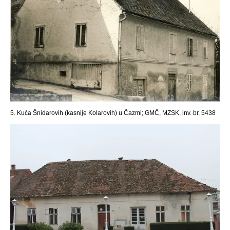
5. Kuća Šnidarovih (kasnije Kolarovih) u Čazmi; GMČ, MZSK, inv. br. 5438