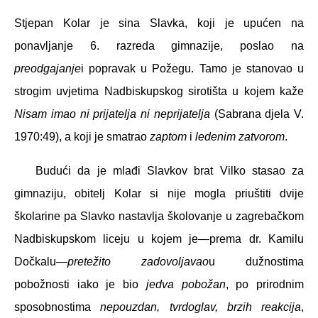
Stjepan Kolar je sina Slavka, koji je upućen na
ponavljanje 6. razreda gimnazije, poslao na
preodgajanje
i popravak u Požegu. Tamo je stanovao u
strogim uvjetima Nadbiskupskog sirotišta u kojem kaže
Nisam imao ni prijatelja ni neprijatelja
(Sabrana djela V.
1970:49), a koji je smatrao
zaptom
i
ledenim zatvorom
.
Budući da je mlađi Slavkov brat Vilko stasao za
gimnaziju, obitelj Kolar si nije mogla priuštiti dvije
školarine pa Slavko nastavlja školovanje u zagrebačkom
Nadbiskupskom liceju u kojem je—prema dr. Kamilu
Dočkalu—
pretežito zadovoljavao
u dužnostima
pobožnosti iako je bio
jedva pobožan
, po prirodnim
sposobnostima
nepouzdan, tvrdoglav, brzih reakcija
,