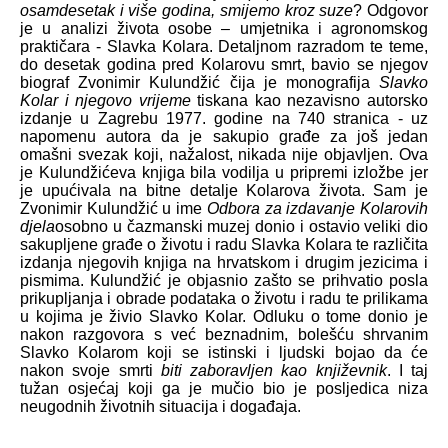
osamdesetak i više godina, smijemo kroz suze
? Odgovor
je u analizi života osobe – umjetnika i agronomskog
praktičara - Slavka Kolara. Detaljnom razradom te teme,
do desetak godina pred Kolarovu smrt, bavio se njegov
biograf Zvonimir Kulundžić čija je monografija
Slavko
Kolar i njegovo vrijeme
tiskana kao nezavisno autorsko
izdanje u Zagrebu 1977. godine na 740 stranica - uz
napomenu autora da je sakupio građe za još jedan
omašni svezak koji, nažalost, nikada nije objavljen. Ova
je Kulundžićeva knjiga bila vodilja u pripremi izložbe jer
je upućivala na bitne detalje Kolarova života. Sam je
Zvonimir Kulundžić u ime
Odbora za izdavanje Kolarovih
djela
osobno u čazmanski muzej donio i ostavio veliki dio
sakupljene građe o životu i radu Slavka Kolara te različita
izdanja njegovih knjiga na hrvatskom i drugim jezicima i
pismima. Kulundžić je objasnio zašto se prihvatio posla
prikupljanja i obrade podataka o životu i radu te prilikama
u kojima je živio Slavko Kolar. Odluku o tome donio je
nakon razgovora s već beznadnim, bolešću shrvanim
Slavko Kolarom koji se istinski i ljudski bojao da će
nakon svoje smrti
biti zaboravljen kao književnik
. I taj
tužan osjećaj koji ga je mučio bio je posljedica niza
neugodnih životnih situacija i događaja.