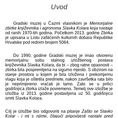
Uvod
Gradski muzej u Čazmi vlasnikom je
Memorijalne
zbirke književnika i agronoma Slavka Kolara
koja nastaje
od ranih 1970-tih godina. Početkom 2013. godine Zbirka
je upisana u Listu zaštićenih kulturnih dobara Republike
Hrvatske pod rednim brojem 5064.
Do 1990. godine Gradski muzej je imao otvorenu
memorijalnu sobu stalnog izložbenog postava
književnika Slavka Kolara, da bi – zbog ratne opasnosti –
zbirka bila pospremljena na sigurno mjesto. S obzirom na
stanje prostora u kojem je bila izložena i prekomjernu
vlagu koja je oštetila predmete, nakon završetka rata bilo
je neprimjereno vraćati je tamo. Zato se u prilici
godišnjica zbirka izlaže povremeno. Temelj ove izložbe je
izložba iz 2013. godine postavljena uz 50. godišnjicu
smrti Slavka Kolara.
Cilj je izložbe bio odgovoriti na pitanje
Zašto se Slavko
Kolar - i mi s njime
,
čitajući pripovijesti nastale pred