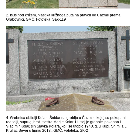
2. Isus pod križem, plastika križnoga puta na pravcu od Čazme prema
Grabovnici. GMČ, Fototeka, Sak-119
4. Grobnica obitelji Kolar i Šnidar na groblju u Čazmi u kojoj su pokopani
roditelji, suprug, brat i sestra Marije Kolar. U istoj je grobnici pokopan i
Vladimir Kolar, sin Slavka Kolara, koji se utopio 1940. g. u Kupi. Snimila J.
Kruljac Sever u lipnju 2013., GMČ, Fototeka, SK-2