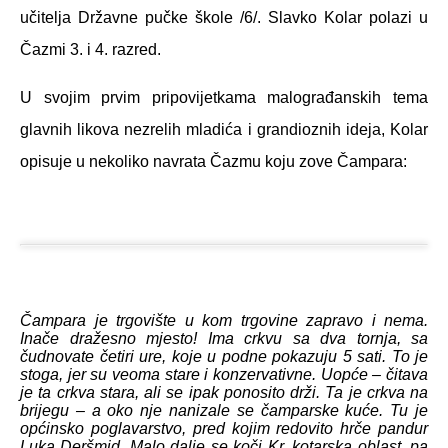
učitelja Državne pučke škole /6/. Slavko Kolar polazi u
Čazmi 3. i 4. razred.
U svojim prvim pripovijetkama malograđanskih tema
glavnih likova nezrelih mladića i grandioznih ideja, Kolar
opisuje u nekoliko navrata Čazmu koju zove Čampara:
Čampara je trgovište u kom trgovine zapravo i nema.
Inače dražesno mjesto! Ima crkvu sa dva tornja, sa
čudnovate četiri ure, koje u podne pokazuju 5 sati. To je
stoga, jer su veoma stare i konzervativne. Uopće – čitava
je ta crkva stara, ali se ipak ponosito drži. Ta je crkva na
brijegu – a oko nje nanizale se čamparske kuće. Tu je
općinsko poglavarstvo, pred kojim redovito hrče pandur
Luka Deršmid. Malo dalje se koči Kr. kotarska oblast, pa