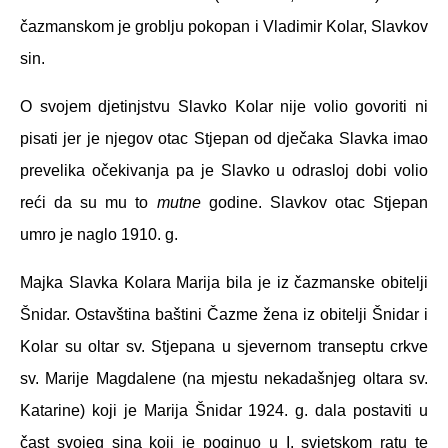
čazmanskom je groblju pokopan i Vladimir Kolar, Slavkov
sin.
O svojem djetinjstvu Slavko Kolar nije volio govoriti ni
pisati jer je njegov otac Stjepan od dječaka Slavka imao
prevelika očekivanja pa je Slavko u odrasloj dobi volio
reći da su mu to
mutne
godine. Slavkov otac Stjepan
umro je naglo 1910. g.
Majka Slavka Kolara Marija bila je iz čazmanske obitelji
Šnidar. Ostavština baštini Čazme žena iz obitelji Šnidar i
Kolar su oltar sv. Stjepana u sjevernom transeptu crkve
sv. Marije Magdalene (na mjestu nekadašnjeg oltara sv.
Katarine) koji je Marija Šnidar 1924. g. dala postaviti u
čast svojeg sina koji je poginuo u I. svjetskom ratu te