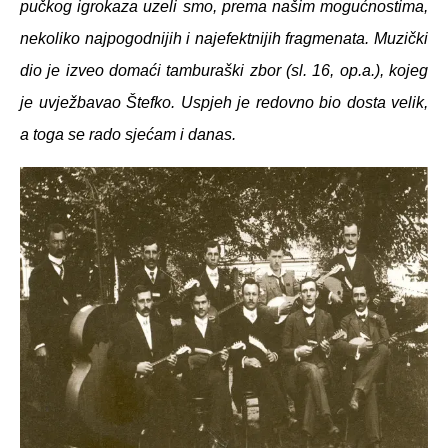
pučkog igrokaza uzeli smo, prema našim mogućnostima,
nekoliko najpogodnijih i najefektnijih fragmenata. Muzički
dio je izveo domaći tamburaški zbor (sl. 16, op.a.), kojeg
je uvježbavao Štefko. Uspjeh je redovno bio dosta velik,
a toga se rado sjećam i danas.