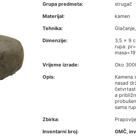
Grupa predmeta:
strugač
Materijal:
kamen
Tehnika:
Glačanje
Dimenzije:
3,5 x 9 
rupa: pr
masa=19
Vrijeme izrade:
Oko 3000 
Opis:
Kamena sj
nasad dr
četvrtast
a približ
probušena
sama rup
Zbirka:
Prapovij
Inventarni broj:
GMČ, inv