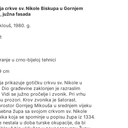
ija crkve sv. Nikole Biskupa u Gornjem
, južna fasada
klouš, 1980. g.
t
ranje u crno-bijeloj tehnici
,9 cm
ja prikazuje gotičku crkvu sv. Nikole u
 Dio građevine zaklonjen je razraslim
Vidi se južno pročelje i zvonik. Pri vrhu
u prozori. Krov zvonika je šatorast.
 prostor Gornjeg Mikouša u srednjem vijeku
asebna župa sa svojom crkvom sv. Nikole
ika koja se spominje u popisu župa iz 1334.
e nestala u doba turske okupacije, da bi