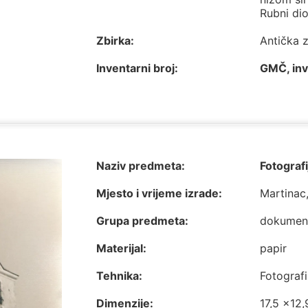
Rubni dio
Zbirka:
Antička 
Inventarni broj:
GMČ, inv
Naziv predmeta:
Fotografi
Mjesto i vrijeme izrade:
Martinac,
Grupa predmeta:
dokumen
Materijal:
papir
Tehnika:
Fotografi
Dimenzije:
17,5 x12