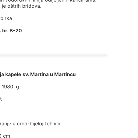
 je oštrih bridova.
zbirka
. br. B-20
ja kapele sv. Martina u Martincu
 1980. g.
t
ranje u crno-bijeloj tehnici
,9 cm