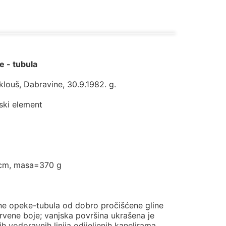
e - tubula
klouš, Dabravine, 30.9.1982. g.
ski element
 cm, masa=370 g
ne opeke-tubula od dobro pročišćene gline
rvene boje; vanjska površina ukrašena je
ih vodoravnih linija odijeljenih kanelirama.