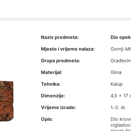
Naziv predmeta:
Dio opek
Mjesto i vrijeme nalaza:
Gornji Mi
Grupa predmeta:
Građevin
Materijal:
Glina
Tehnika:
Kalup
Dimenzije:
4,5 x 17
Vrijeme izrade:
1.-2. st.
Opis:
Dio krov
ciglastoc
nizom šir