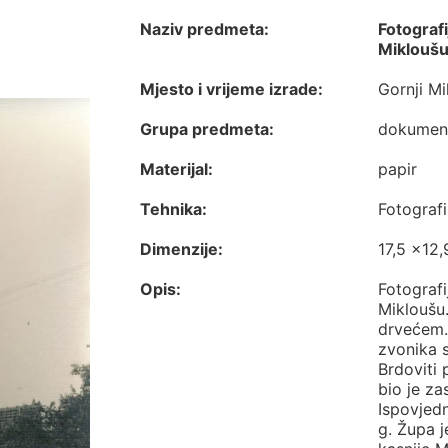
Naziv predmeta:
Fotograf
Mikloušu
Mjesto i vrijeme izrade:
Gornji Mi
Grupa predmeta:
dokumen
Materijal:
papir
Tehnika:
Fotografi
Dimenzije:
17,5 x12
Opis:
Fotografi
Mikloušu.
drvećem. 
zvonika s
Brdoviti
bio je z
Ispovjedn
g. Župa j