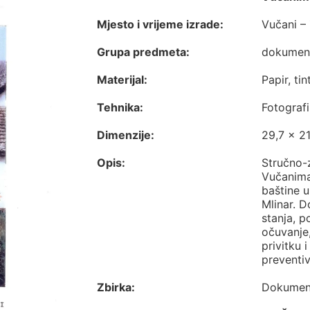
Mjesto i vrijeme izrade:
Vučani – 
Grupa predmeta:
dokumen
Materijal:
Papir, tin
Tehnika:
Fotografi
Dimenzije:
29,7 x 2
Opis:
Stručno-
Vučanima 
baštine u
Mlinar. 
stanja, p
očuvanje,
privitku 
preventiv
Zbirka:
Dokumen