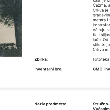
kasnije 
Čazma, a 
Crkva je
građevin
metara i
kontrafor
očituju 
tla i šil
lađe. Od
stilu te 
Crkva ima
Zbirka:
Fototeka
Inventarni broj:
GMČ, inv
Naziv predmeta:
Stručno-
Vučanim