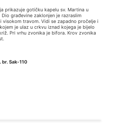
ja prikazuje gotičku kapelu sv. Martina u
 Dio građevine zaklonjen je razraslim
i visokom travom. Vidi se zapadno pročelje i
kojem je ulaz u crkvu iznad kojega je bijelo
križ. Pri vrhu zvonika je bifora. Krov zvonika
st.
. br. Sak-110