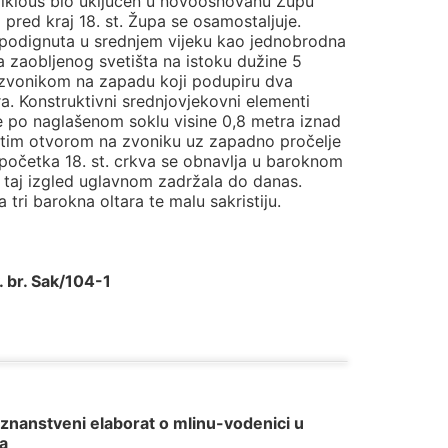
Miklouš bio uključen u novoosnovanu Župu
pred kraj 18. st. Župa se osamostaljuje.
 podignuta u srednjem vijeku kao jednobrodna
a zaobljenog svetišta na istoku dužine 5
 zvonikom na zapadu koji podupiru dva
a. Konstruktivni srednjovjekovni elementi
se po naglašenom soklu visine 0,8 metra iznad
jastim otvorom na zvoniku uz zapadno pročelje
 početka 18. st. crkva se obnavlja u baroknom
je taj izgled uglavnom zadržala do danas.
 tri barokna oltara te malu sakristiju.
. br. Sak/104-1
znanstveni elaborat o mlinu-vodenici u
a