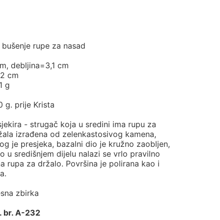
, bušenje rupe za nasad
cm, debljina=3,1 cm
=2 cm
1 g
g. prije Krista
ekira - strugač koja u sredini ima rupu za
žala izrađena od zelenkastosivog kamena,
og je presjeka, bazalni dio je kružno zaobljen,
no u središnjem dijelu nalazi se vrlo pravilno
 rupa za držalo. Površina je polirana kao i
a.
esna zbirka
. br. A-232